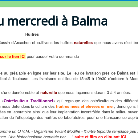
u mercredi à Balma
Huitres
Bassin d'Arcachon et cultivons les huîtres
que nous avons récoltée
naturelles
sur le lien ICI
pour passer votre commande
au préalable en ligne sur leur site. Le lieu de livraison
près de Balma
est l
ol à Toulouse. Les livraisons ont lieu de 18h45 à 19h30 d'octobre à Mars
 d'une denrée noble et
que nous façonnons durant 3 à 4 années.
naturelle
 «
» qui regroupe des ostréiculteurs des différen
Ostréiculteur Traditionnel
in nous défendons la culture des
, dénonçons 
huîtres nées et élevées en
mer
es en laboratoire ainsi que leur implantation incontrôlée dans le milieu ouver
on de l'étiquetage des huîtres de laboratoires, pour une transparence aupr
omme un O.V.M. - Organisme Vivant Modifié - l'huître triploïde remplace peu 
ance. Une biotechnologie brevetée par ....
"
suite et film en cliquant ICI