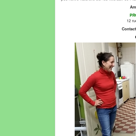
Ama
PR
12 r
Contac