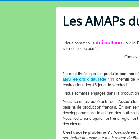
Les AMAPs d
"Nous sommes
sur le 
ostréiculteurs
sur nos collecteurs".
Cliquez
Ne sont livrés que les produits commandés 
MJC de croix daurade
141 chemin de Nic
environ tous les 15 jours le vendredi.
"Nous sommes engagés dans la production
Nous sommes adhérents de l'Association
bassins de production français. En son se
développement de la culture des huîtres né
Nous réclamons également une réglementati
des clients."
C'est quoi le problème ?
: "
Considérée c
peu huître naturelle sur les littoraux de Fr