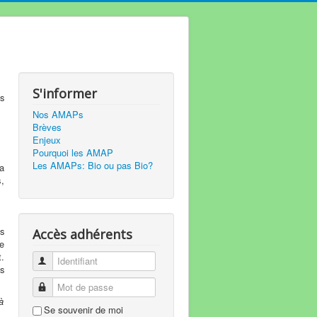
S'informer
s
Nos AMAPs
Brèves
Enjeux
Pourquoi les AMAP
Les AMAPs: Bio ou pas Bio?
a
,
ts
Accès adhérents
le
t.
Identifiant
ès
Mot de passe
à
Se souvenir de moi