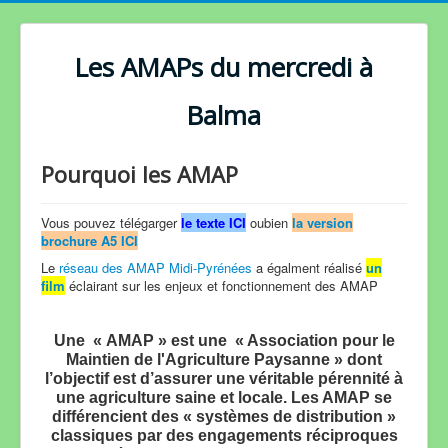
Les AMAPs du mercredi à
Balma
Pourquoi les AMAP
Vous pouvez télégarger
le texte ICI
oubien
la version
brochure A5 ICI
Le
réseau des AMAP Midi-Pyrénées
a égalment réalisé
un
film
éclairant sur les enjeux et fonctionnement des AMAP
Une « AMAP » est une « Association pour le
Maintien de l'Agriculture Paysanne » dont
l’objectif est d’assurer une véritable pérennité à
une agriculture saine et locale. Les AMAP se
différencient des « systèmes de distribution »
classiques par des engagements réciproques