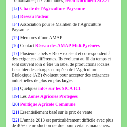
Toulousaine (117 communes)
selon Document SCOT
[12]
Charte de l'Agriculture Paysanne
[13]
Réseau Fadear
[14]
Association pour le Maintien de l’Agriculture
Paysanne
[15]
Membres d’une AMAP
[16]
Contact
Réseau des AMAP Midi-Pyrénées
[17]
Plusieurs labels « Bio » existent et correspondent à
des exigences différentes. Ils évoluent au fil du temps et
sont souvent loin d’être un label de productions locales.
Le cahier des charges européen de l’Agriculture
Biologique (AB) évoluent pour accepter des exigences
industrielles de plus en plus larges.
[18]
Quelques
infos sur les SICA ICI
[19]
Les
Zones Agricoles Protégées
[20]
Politique Agricole Commune
[21]
Essentiellement basé sur le prix de vente
[22]
L’année 2013 est particulièrement difficile avec plus
de 40% de production perdue pour certains maraichers.