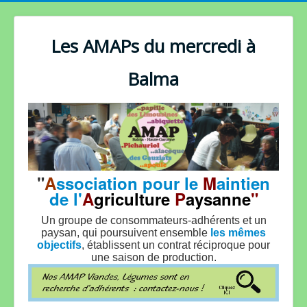
Les AMAPs du mercredi à
Balma
"
A
ssociation pour le
M
aintien
de l'
A
griculture
P
aysanne
"
Un groupe de consommateurs-adhérents et un
paysan, qui poursuivent ensemble
les mêmes
objectifs
, établissent un contrat réciproque pour
une saison de production.