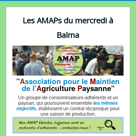
Les AMAPs du mercredi à
Balma
"
A
ssociation pour le
M
aintien
de l'
A
griculture
P
aysanne
"
Un groupe de consommateurs-adhérents et un
paysan, qui poursuivent ensemble
les mêmes
objectifs
, établissent un contrat réciproque pour
une saison de production.