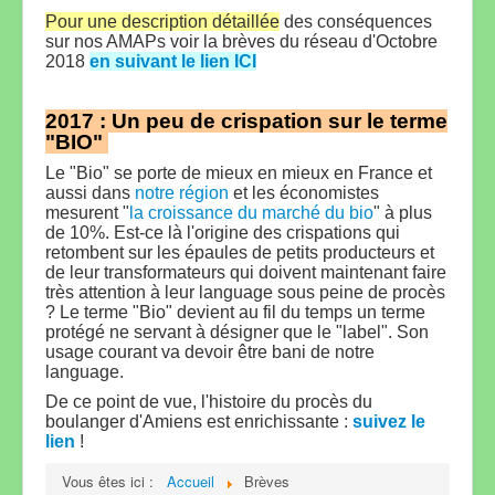
Pour une description détaillée
des conséquences
sur nos AMAPs voir la brèves du réseau d'Octobre
2018
en suivant le lien ICI
2017 : Un peu de crispation sur le terme
"BIO"
Le "Bio" se porte de mieux en mieux en France et
aussi dans
notre région
et les économistes
mesurent "
la croissance du marché du bio
" à plus
de 10%. Est-ce là l'origine des crispations
qui
retombent sur les épaules de petits producteurs et
de leur transformateurs qui doivent maintenant faire
très attention à leur language sous peine de procès
? Le terme "Bio" devient au fil du temps un terme
protégé ne servant à désigner que le "label". Son
usage courant va devoir être bani de notre
language.
De ce point de vue, l'histoire du procès du
boulanger d'Amiens est enrichissante :
suivez le
lien
!
Vous êtes ici :
Accueil
Brèves